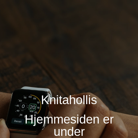
Knitahollis
Hjemmesiden er
under