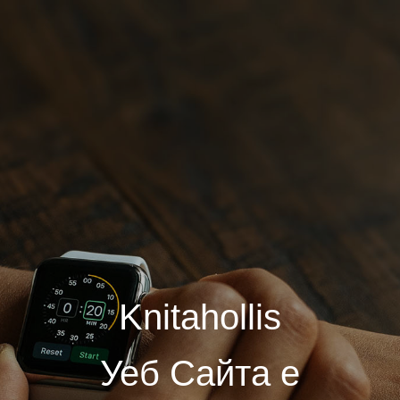
Knitahollis
Уеб Сайта е